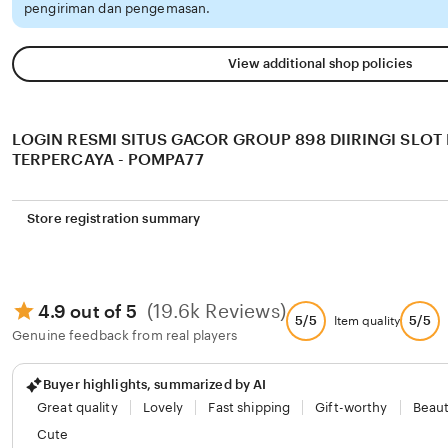
pengiriman dan pengemasan.
View additional shop policies
LOGIN RESMI SITUS GACOR GROUP 898 DIIRINGI SLOT 
TERPERCAYA - POMPA77
Store registration summary
(19.6k Reviews)
4.9 out of 5
5/5
5/5
Item quality
Genuine feedback from real players
Buyer highlights, summarized by AI
Great quality
Lovely
Fast shipping
Gift-worthy
Beaut
Cute