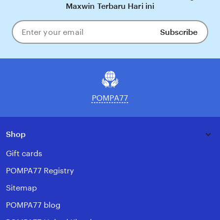
Maxwin Terbaru Hari ini
Subscribe
Enter
your
email
POMPA77
Shop
Gift cards
POMPA77 Registry
Sitemap
POMPA77 blog