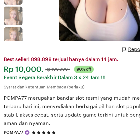
Repo
Best seller! 898.898 terjual hanya dalam 14 jam.
Harga:
Rp 10,000.
Normal:
Rp 100,000+
90% off
Event Segera Berakhir Dalam
3 x 24 Jam !!!
Syarat dan ketentuan Membaca (berlaku)
POMPA77 merupakan bandar slot resmi yang mudah m
terbaru hari ini, menyediakan berbagai pilihan slot popu
stabil, akses cepat, serta update game terkini untuk p
aman dan nyaman.
5
POMPA77
out