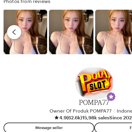
Photos from reviews
n
i
b
g
a
e
y
r
n
J
K
e
i
a
v
m
t
i
e
i
e
n
e
w
e
b
z
y
H
a
n
n
POMPA77
a
Owner Of Produk POMPA77
|
Indone
h
4.9
(62.6k)
15,98k sales
Since 20
Message seller
F