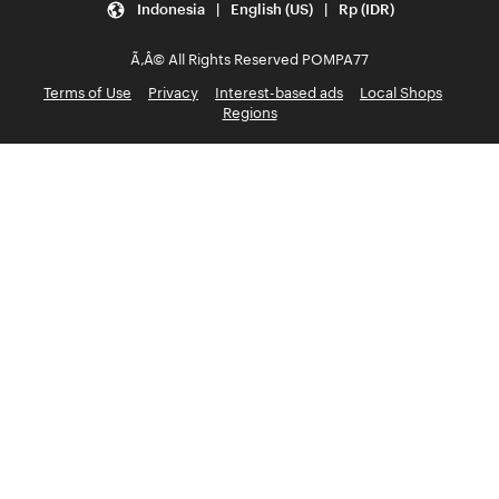
Indonesia | English (US) | Rp (IDR)
Ã‚Â© All Rights Reserved POMPA77
Terms of Use
Privacy
Interest-based ads
Local Shops
Regions